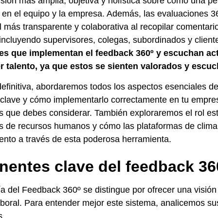
sión más amplia, objetiva y holística sobre cómo una pe
en el equipo y la empresa. Además, las
evaluaciones 3
l más transparente y colaborativa al recopilar comentari
 incluyendo supervisores, colegas, subordinados y clien
es que implementan el feedback 360º y escuchan a
r talento, ya que estos se sienten valorados y escu
definitiva, abordaremos todos los aspectos esenciales d
lave y cómo implementarlo correctamente en tu empresa
s que debes considerar. También exploraremos el rol est
 de recursos humanos y cómo las plataformas de clima 
lento a través de esta poderosa herramienta.
entes clave del feedback 36
a del Feedback 360º se distingue por ofrecer una visión 
oral. Para entender mejor este sistema, analicemos s
s.