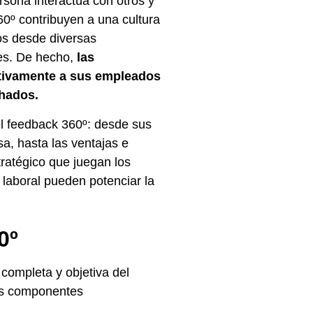
rsona interactúa con otros y
60º
contribuyen a una cultura
os desde diversas
tes. De hecho,
las
ctivamente a sus empleados
chados.
el feedback 360º: desde sus
, hasta las ventajas e
ratégico que juegan los
laboral pueden potenciar la
0º
completa y objetiva del
us componentes