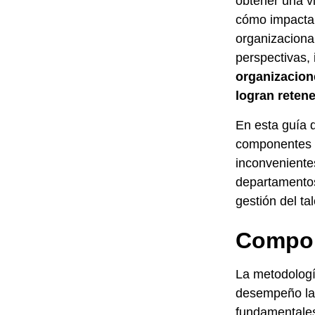
obtener una vi
cómo impacta 
organizaciona
perspectivas,
organizacion
logran retene
En esta guía 
componentes c
inconveniente
departamentos
gestión del ta
Compon
La metodologí
desempeño lab
fundamentale